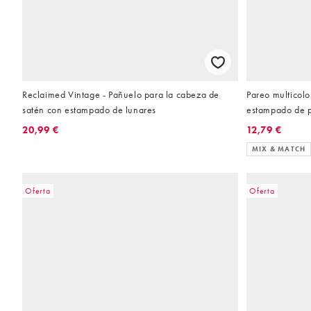
Reclaimed Vintage - Pañuelo para la cabeza de
Pareo multicolo
satén con estampado de lunares
estampado de p
Frolic (parte d
20,99 €
12,79 €
MIX & MATCH
Oferta
Oferta