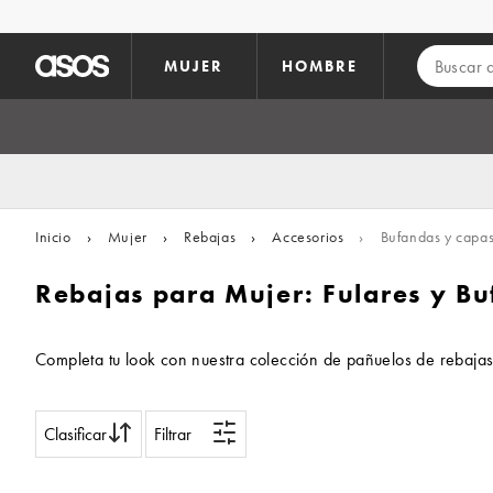
Saltar al contenido principal
MUJER
HOMBRE
Inicio
›
Mujer
›
Rebajas
›
Accesorios
›
Bufandas y capa
Rebajas para Mujer: Fulares y B
Completa tu look con nuestra colección de pañuelos de rebajas 
Clasificar
Filtrar