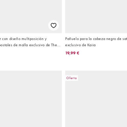
r con diseño multiposición y
Pañuelo para la cabeza negro de sat
ostales de malla exclusivo de The
exclusivo de Kaiia
e un conjunto)
19,99 €
Oferta