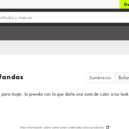
De
s
ufandas
Sombreros
Bufa
para mujer, la prenda con la que darle una nota de color a tus look
Más información sobre cómo están ordenados estos productos