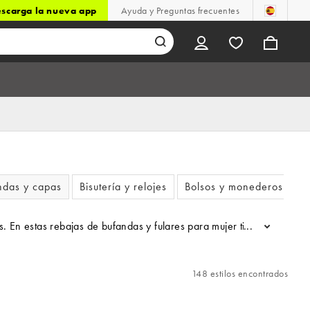
scarga la nueva app
Ayuda y Preguntas frecuentes
ndas y capas
Bisutería y relojes
Bolsos y monederos
s. En estas rebajas de bufandas y fulares para mujer tienes diseños
...
148 estilos encontrados