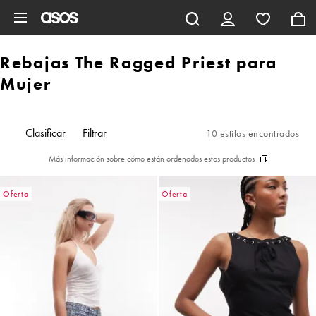
Saltar al contenido principal
Rebajas The Ragged Priest para
Mujer
Clasificar
Filtrar
10 estilos encontrados
Más información sobre cómo están ordenados estos productos
Oferta
Oferta