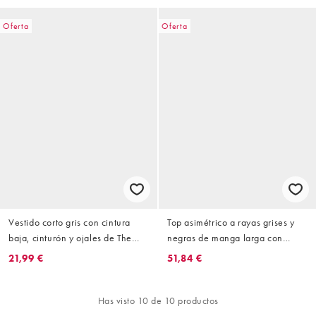
Oferta
Oferta
Vestido corto gris con cintura
Top asimétrico a rayas grises y
baja, cinturón y ojales de The
negras de manga larga con
Ragged Priest
botones de The Ragged Priest
21,99 €
51,84 €
Has visto 10 de 10 productos