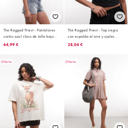
The Ragged Priest - Pantalones
The Ragged Priest - Top negro
cortos azul claro de talle bajo
con espalda al aire y ojales
con tachuelas
(parte de un conjunto)
64,99 €
28,04 €
Oferta
Oferta