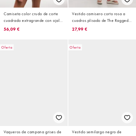
Camiseta color crudo de corte
Vestido camisero corto rosa a
cuadrado extragrande con ojales
cuadros plisado de The Ragged
Dear de The Ragged Priest
Priest
56,09 €
27,99 €
Oferta
Oferta
Vaqueros de campana grises de
Vestido semilargo negro de