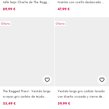
talle bajo Charlie de The Ragged
tirantes con cuello desbocado y
Priest
espalda escotada de The Ragged
89,99 €
47,99 €
Priest
Oferta
Oferta
The Ragged Priest - Vestido largo
Vestido largo gris carbón lavado
a rayas gris carbón de tejido
con diseño cruzado y cierre de
texturizado con ojales
broche de The Ragged Priest
55,49 €
59,99 €