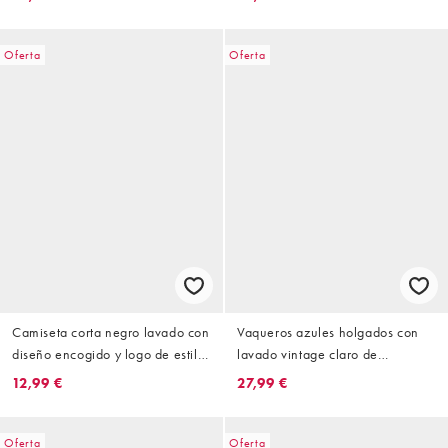
adornado
adornado con lavado claro
Oferta
Oferta
Camiseta corta negro lavado con
Vaqueros azules holgados con
diseño encogido y logo de estilo
lavado vintage claro de
universitario de Courtside
Courtside
12,99 €
27,99 €
Oferta
Oferta