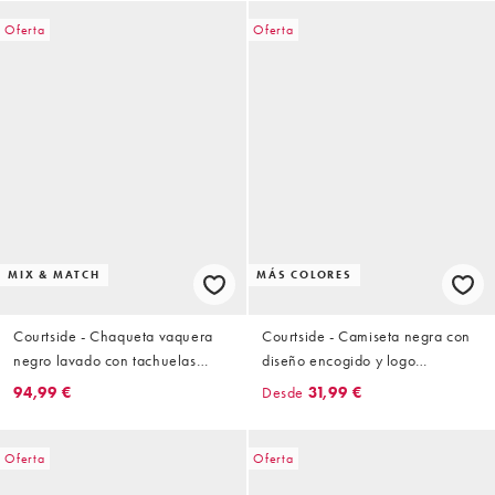
Oferta
Oferta
MIX & MATCH
MÁS COLORES
Courtside - Chaqueta vaquera
Courtside - Camiseta negra con
negro lavado con tachuelas
diseño encogido y logo
(parte de un conjunto)
adornado
94,99 €
Desde
31,99 €
Oferta
Oferta