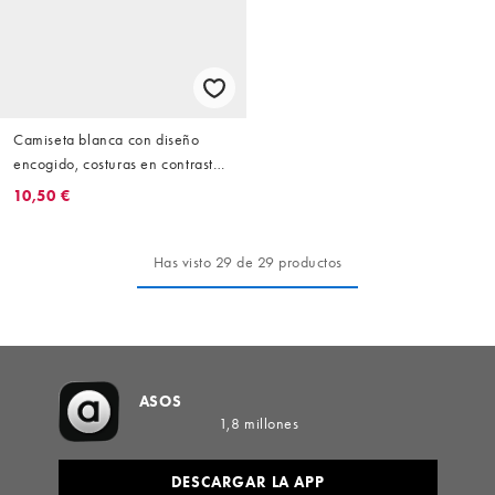
Camiseta blanca con diseño
encogido, costuras en contraste y
detalle de logo de Courtside
10,50 €
Has visto 29 de 29 productos
ASOS
1,8 millones
DESCARGAR LA APP