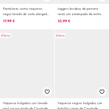
Pantalones cortos vaqueros
Joggers burdeos de pernera
negro lavado de corte alargado
recta con estampado de estilo
y estilo carpintero con detalle
universitario de Courtside (parte
17,99 €
22,99 €
bordado en el bolsillo trasero de
de un conjunto)
Courtside
Oferta
Oferta
Vaqueros holgados con lavado
Vaqueros negros holgados con
azul oscuro ácido de Courtside
bolsillos cargo de Courtside