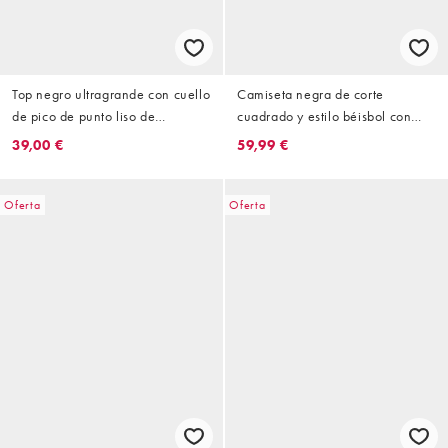
Top negro ultragrande con cuello
Camiseta negra de corte
de pico de punto liso de
cuadrado y estilo béisbol con
Courtside
aplicación beis de Courtside
39,00 €
59,99 €
Oferta
Oferta