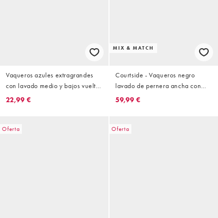
MIX & MATCH
Vaqueros azules extragrandes
Courtside - Vaqueros negro
con lavado medio y bajos vueltos
lavado de pernera ancha con
de Courtside
detalle de tachuelas (parte de un
22,99 €
59,99 €
conjunto)
Oferta
Oferta