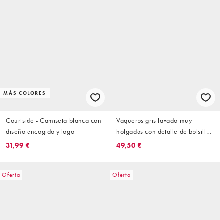
MÁS COLORES
Courtside - Camiseta blanca con
Vaqueros gris lavado muy
diseño encogido y logo
holgados con detalle de bolsillo
de Courtside
31,99 €
49,50 €
Oferta
Oferta