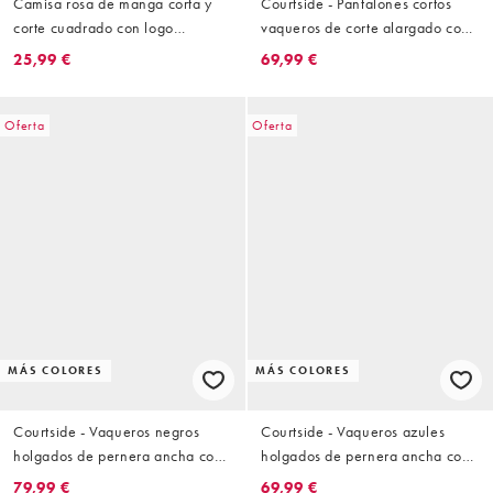
Camisa rosa de manga corta y
Courtside - Pantalones cortos
corte cuadrado con logo
vaqueros de corte alargado con
estampado de Courtside
lavado azul medio y diseño
25,99 €
69,99 €
desgastado con pedrería
Oferta
Oferta
MÁS COLORES
MÁS COLORES
Courtside - Vaqueros negros
Courtside - Vaqueros azules
holgados de pernera ancha con
holgados de pernera ancha con
bajo sin rematar y diseño
bajo sin rematar y diseño
79,99 €
69,99 €