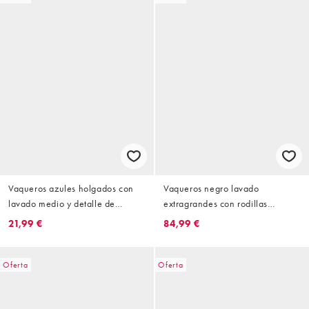
Vaqueros azules holgados con
Vaqueros negro lavado
lavado medio y detalle de
extragrandes con rodillas
costuras delanteras de Courtside
rasgadas de Courtside
21,99 €
84,99 €
Oferta
Oferta