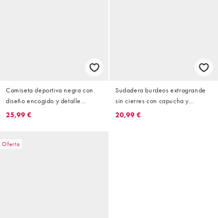
Camiseta deportiva negra con
Sudadera burdeos extragrande
diseño encogido y detalle
sin cierres con capucha y
estampado de Courtside
estampado de estilo universitario
25,99 €
20,99 €
de Courtside (parte de un
conjunto)
Oferta