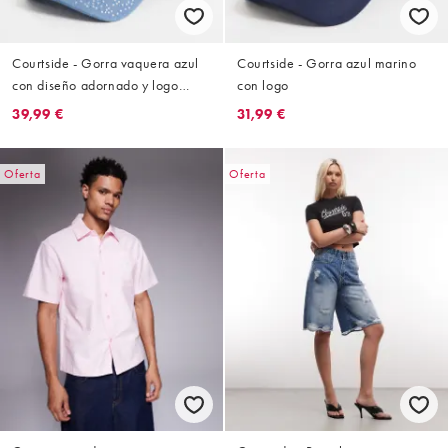
Courtside - Gorra vaquera azul
Courtside - Gorra azul marino
con diseño adornado y logo
con logo
estampado
39,99 €
31,99 €
Oferta
Oferta