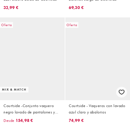
32,99 €
69,30 €
Oferta
Oferta
MIX & MATCH
Courtside -Conjunto vaquero
Courtside - Vaqueros con lavado
negro lavado de pantalones y
azul claro y abalorios
chaqueta con tachuelas
Desde
154,98 €
74,99 €