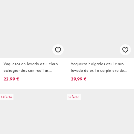
Vaqueros en lavado azul claro
Vaqueros holgados azul claro
extragrandes con rodillas
lavado de estilo carpintero de
rasgadas de Courtside
Courtside
22,99 €
29,99 €
Oferta
Oferta