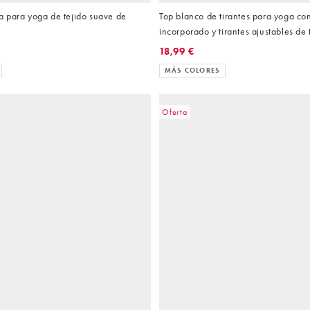
 para yoga de tejido suave de
Top blanco de tirantes para yoga co
incorporado y tirantes ajustables de 
Icon de 4505
18,99 €
MÁS COLORES
Oferta