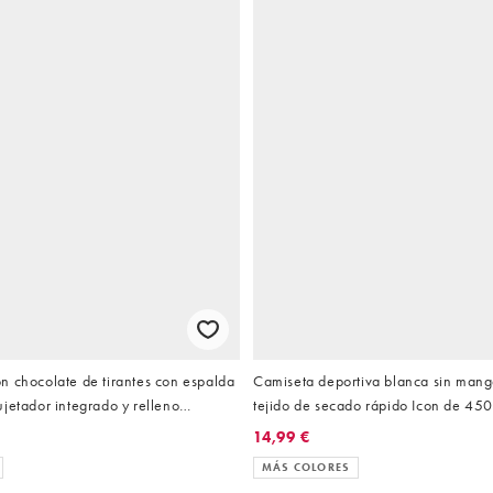
n chocolate de tirantes con espalda
Camiseta deportiva blanca sin man
jetador integrado y relleno
tejido de secado rápido Icon de 45
jido suave Icon de 4505
14,99 €
MÁS COLORES