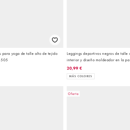
 para yoga de talle alto de tejido
Leggings deportivos negros de talle a
 4505
interior y diseño moldeador en la par
de 4505 Tall
20,99 €
MÁS COLORES
Oferta