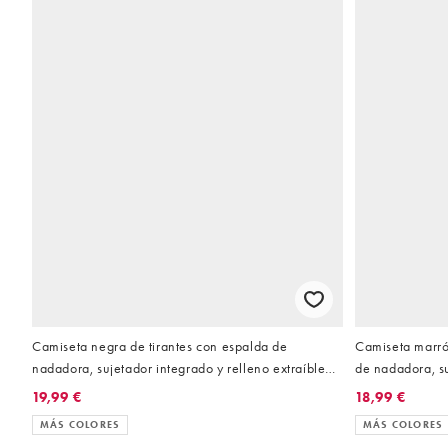
Camiseta negra de tirantes con espalda de
Camiseta marró
nadadora, sujetador integrado y relleno extraíble
de nadadora, su
de tejido suave Icon de 4505
extraíble de te
19,99 €
18,99 €
MÁS COLORES
MÁS COLORES