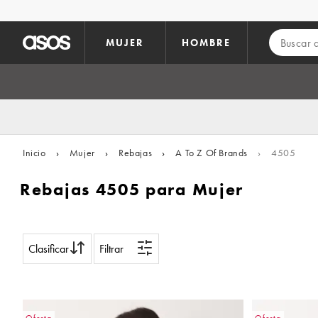
Saltar al contenido principal
MUJER
HOMBRE
Inicio
›
Mujer
›
Rebajas
›
A To Z Of Brands
›
4505
Rebajas 4505 para Mujer
Clasificar
Filtrar