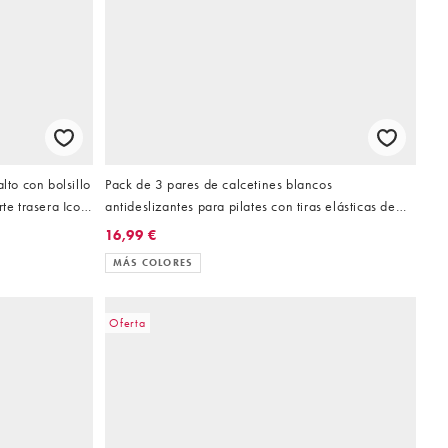
lto con bolsillo
Pack de 3 pares de calcetines blancos
te trasera Icon
antideslizantes para pilates con tiras elásticas de
4505
16,99 €
MÁS COLORES
Oferta