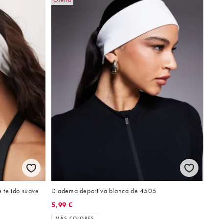
Oferta
 tejido suave
Diadema deportiva blanca de 4505
5,99 €
MÁS COLORES