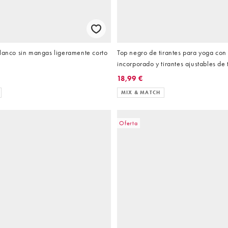
blanco sin mangas ligeramente corto
Top negro de tirantes para yoga con
incorporado y tirantes ajustables de 
Icon de 4505
18,99 €
MIX & MATCH
Oferta