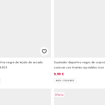
tiva negra de tejido de secado
Sujetador deportivo negro de sujeció
 4505
costuras con tirantes ajustables Icon
4505
9,99 €
MÁS COLORES
Oferta