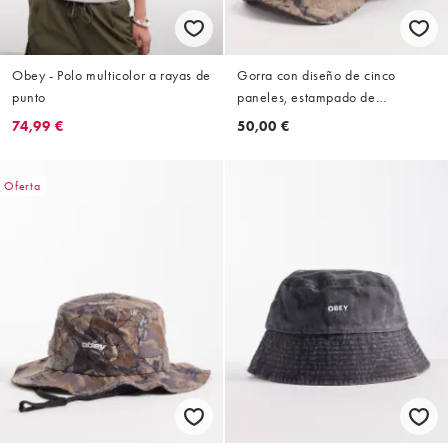
Obey - Polo multicolor a rayas de
Gorra con diseño de cinco
punto
paneles, estampado de
camuflaje y botones de presión
74,99 €
50,00 €
Ranch de Obey
Oferta