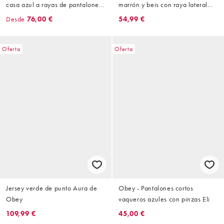
casa azul a rayas de pantalones
marrón y beis con raya lateral
cortos y camisa
Astrid de Obey
Desde
76,00 €
54,99 €
Oferta
Oferta
Jersey verde de punto Aura de
Obey - Pantalones cortos
Obey
vaqueros azules con pinzas Eli
109,99 €
45,00 €