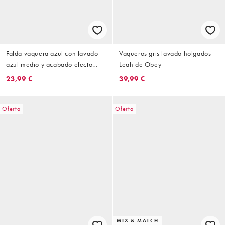
Falda vaquera azul con lavado
Vaqueros gris lavado holgados
azul medio y acabado efecto
Leah de Obey
arrugado Trinity de Obey (parte
23,99 €
39,99 €
de un conjunto)
Oferta
Oferta
MIX & MATCH