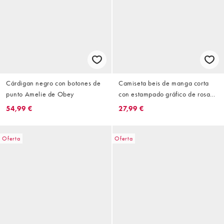
Cárdigan negro con botones de
Camiseta beis de manga corta
punto Amelie de Obey
con estampado gráfico de rosa
de papel de Obey
54,99 €
27,99 €
Oferta
Oferta