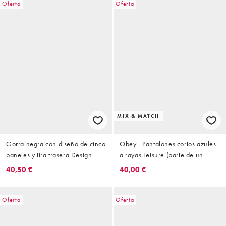
Oferta
Oferta
MIX & MATCH
Gorra negra con diseño de cinco
Obey - Pantalones cortos azules
paneles y tira trasera Design
a rayas Leisure (parte de un
Studios de Obey
conjunto)
40,50 €
40,00 €
Oferta
Oferta