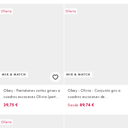
Oferta
Oferta
MIX & MATCH
MIX & MATCH
Obey - Pantalones cortos grises a
Obey - Olivia - Conjunto gris a
cuadros escoceses Olivia (parte
cuadros escoceses de
de un conjunto)
pantalones cortos y chaqueta
29,75 €
Desde
89,74 €
con cremallera
Oferta