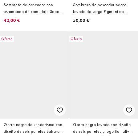
Sombrero de pescador con
Sombrero de pescador negro
estampado de camuflaje Sobo
lavado de sarga Pigment de
Trail de Obey
Obey
42,00 €
50,00 €
Oferta
Oferta
Gorra negra de senderismo con
Gorra negro lavado con diseño
diseño de seis paneles Sahara
de seis paneles y logo llamativo
de Obey
Pigment de Obey