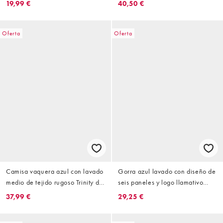
19,99 €
40,50 €
Oferta
Oferta
Camisa vaquera azul con lavado
Gorra azul lavado con diseño de
medio de tejido rugoso Trinity de
seis paneles y logo llamativo
Obey (parte de un conjunto)
Pigment de Obey
37,99 €
29,25 €