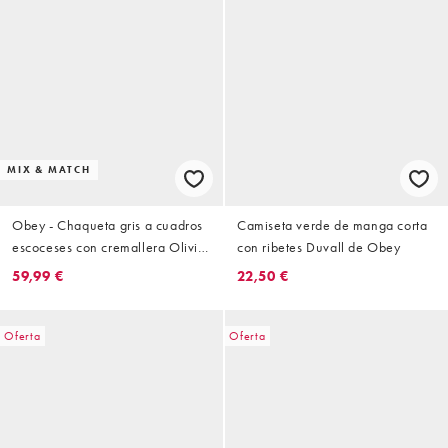
MIX & MATCH
Obey - Chaqueta gris a cuadros
Camiseta verde de manga corta
escoceses con cremallera Olivia
con ribetes Duvall de Obey
(parte de un conjunto)
59,99 €
22,50 €
Oferta
Oferta