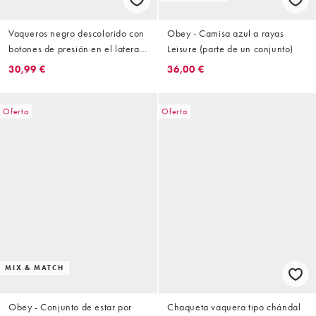
Vaqueros negro descolorido con
Obey - Camisa azul a rayas
botones de presión en el lateral
Leisure (parte de un conjunto)
Penelope de Obey
30,99 €
36,00 €
Oferta
Oferta
MIX & MATCH
Obey - Conjunto de estar por
Chaqueta vaquera tipo chándal