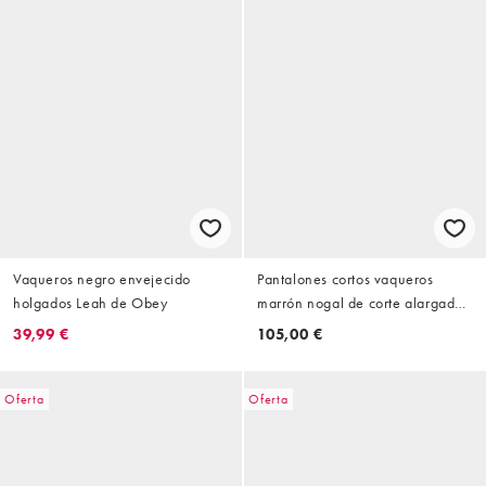
Vaqueros negro envejecido
Pantalones cortos vaqueros
holgados Leah de Obey
marrón nogal de corte alargado
Karina de Obey
39,99 €
105,00 €
Oferta
Oferta