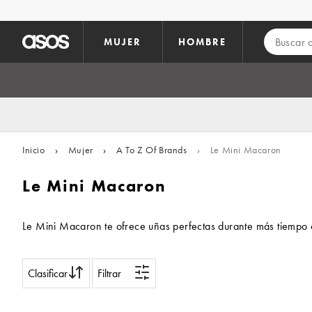
Saltar al contenido principal
MUJER
HOMBRE
Inicio
›
Mujer
›
A To Z Of Brands
›
Le Mini Macaron
Le Mini Macaron
Le Mini Macaron te ofrece uñas perfectas durante más tiempo c
Clasificar
Filtrar