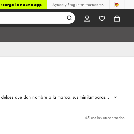
scarga la nueva app
Ayuda y Preguntas frecuentes
 dulces que dan nombre a la marca, sus minilámparas LED están dispo
...
45 estilos encontrados