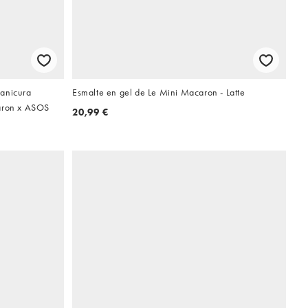
manicura
Esmalte en gel de Le Mini Macaron - Latte
caron x ASOS
20,99 €