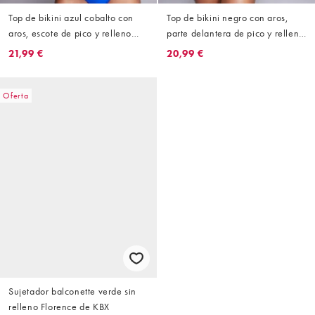
Top de bikini azul cobalto con
Top de bikini negro con aros,
aros, escote de pico y relleno
parte delantera de pico y relleno
extraíble de KBX
extraíble de KBX
21,99 €
20,99 €
Oferta
Sujetador balconette verde sin
relleno Florence de KBX