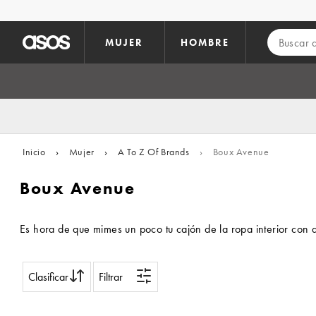
Saltar al contenido principal
MUJER
HOMBRE
Inicio
›
Mujer
›
A To Z Of Brands
›
Boux Avenue
Boux Avenue
Es hora de que mimes un poco tu cajón de la ropa interior con 
Clasificar
Filtrar