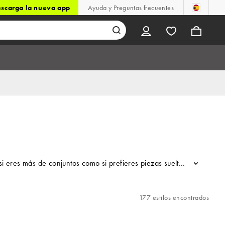
scarga la nueva app
Ayuda y Preguntas frecuentes
i eres más de conjuntos como si prefieres piezas sueltas para comb
...
177 estilos encontrados