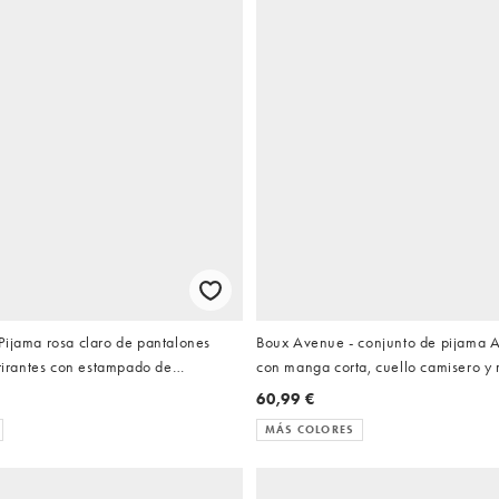
Pijama rosa claro de pantalones
Boux Avenue - conjunto de pijama A
 tirantes con estampado de
con manga corta, cuello camisero y 
atén
encaje en rosa
60,99 €
MÁS COLORES