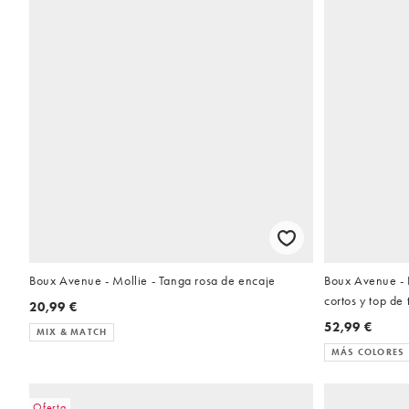
Boux Avenue - Mollie - Tanga rosa de encaje
Boux Avenue - 
cortos y top de
20,99 €
margaritas de s
52,99 €
MIX & MATCH
MÁS COLORES
Oferta