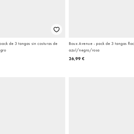
pack de 3 tangas sin costuras de
Boux Avenue - pack de 3 tangas flo
egro
azul/negro/rosa
26,99 €