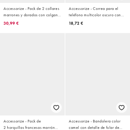
Accessorize - Pack de 2 collares
Accessorize - Correa para el
marrones y dorados con colgante
teléfono multicolor oscuro con
y fragmentos de piedra
cuentas
30,99 €
18,72 €
Accessorize - Pack de
Accessorize - Bandolera color
2 horquillas francesas marrón
camel con detalle de fular de