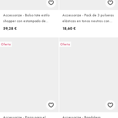
Accessorize - Bolso tote estilo
Accessorize - Pack de 3 pulseras
shopper con estampado de
elásticas en tonos neutros con
leopardo de lona
piedras variadas
59,28 €
18,60 €
Oferta
Oferta
Accessorize - Pinza para el
Accessorize - Bandolera