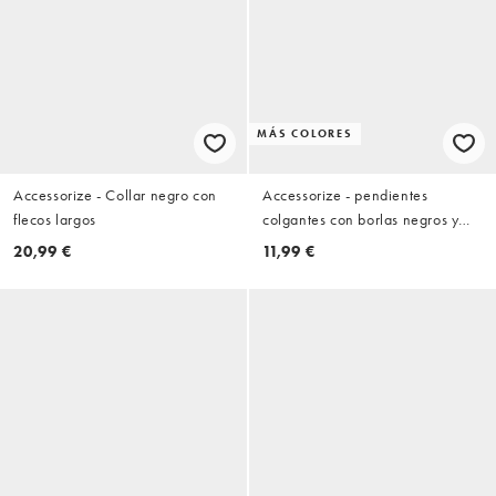
MÁS COLORES
Accessorize - Collar negro con
Accessorize - pendientes
flecos largos
colgantes con borlas negros y
dorados
20,99 €
11,99 €