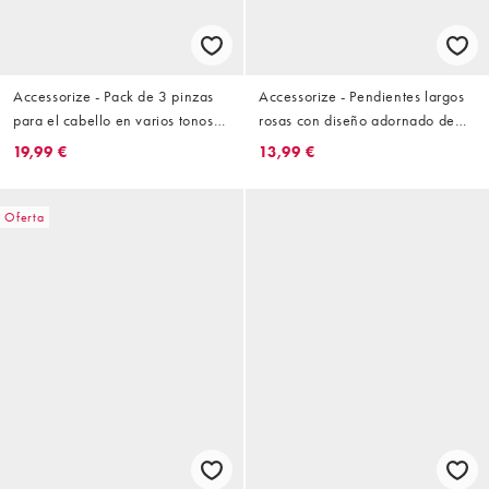
Accessorize - Pack de 3 pinzas
Accessorize - Pendientes largos
para el cabello en varios tonos
rosas con diseño adornado de
efecto carey brillantes
piedras
19,99 €
13,99 €
Oferta