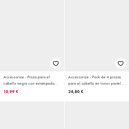
Accessorize - Pinza para el
Accessorize - Pack de 4 pinzas
cabello negra con estampado
para el cabello en tonos pastel
monocromático de lunares
cuadradas de estilo vintage
10,99 €
24,80 €