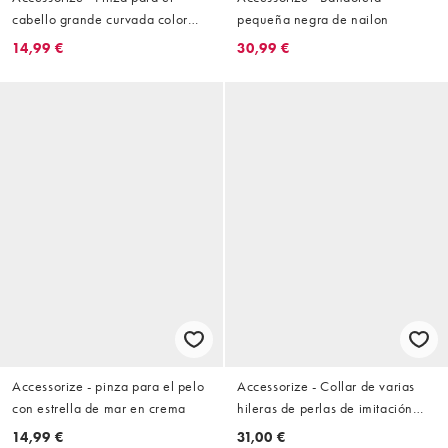
cabello grande curvada color
pequeña negra de nailon
carey claro
14,99 €
30,99 €
Accessorize - pinza para el pelo
Accessorize - Collar de varias
con estrella de mar en crema
hileras de perlas de imitación
irregulares
14,99 €
31,00 €