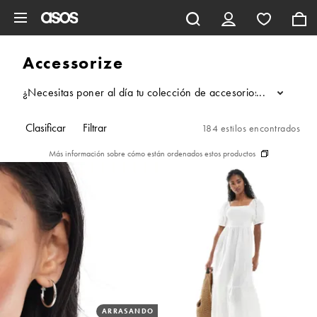
Saltar al contenido principal
Accessorize
¿Necesitas poner al día tu colección de accesorios? No busque
...
Clasificar
Filtrar
184 estilos encontrados
Más información sobre cómo están ordenados estos productos
ARRASANDO