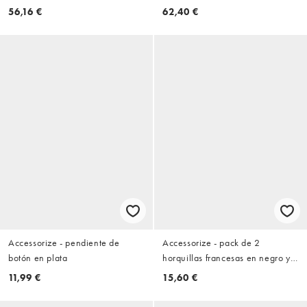
56,16 €
62,40 €
Accessorize - pendiente de
Accessorize - pack de 2
botón en plata
horquillas francesas en negro y
blanco
11,99 €
15,60 €