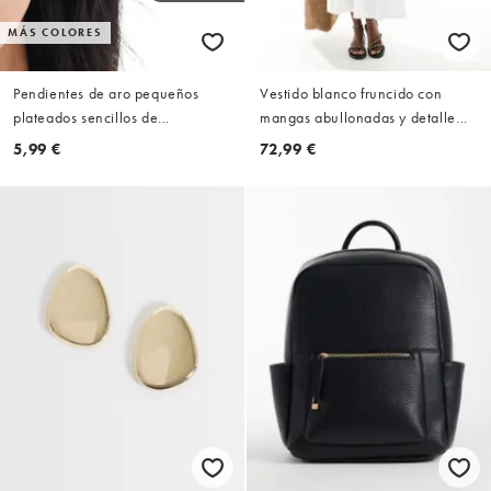
MÁS COLORES
Pendientes de aro pequeños
Vestido blanco fruncido con
plateados sencillos de
mangas abullonadas y detalle
Accessorize
bordado de Accesorize
5,99 €
72,99 €