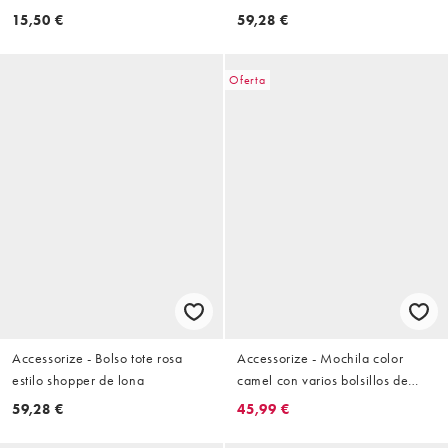
efecto carey
antelina
15,50 €
59,28 €
Oferta
Accessorize - Bolso tote rosa
Accessorize - Mochila color
estilo shopper de lona
camel con varios bolsillos de
antelina
59,28 €
45,99 €