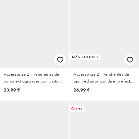
MÁS COLORES
Accessorize Z - Pendientes de
Accessorize Z - Pendientes de
botón extragrandes con cristal
aro medianos con diseño efecto
chapados en oro de 14 quilates
fundido chapados en oro de
23,99 €
26,99 €
14 quilates
Oferta