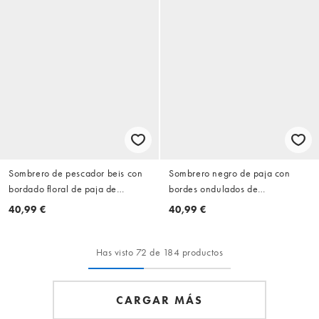
Sombrero de pescador beis con
Sombrero negro de paja con
bordado floral de paja de
bordes ondulados de
Accessorize
Accessorize
40,99 €
40,99 €
Has visto 72 de 184 productos
CARGAR MÁS