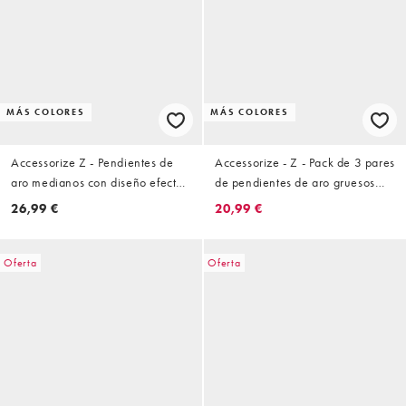
MÁS COLORES
MÁS COLORES
Accessorize Z - Pendientes de
Accessorize - Z - Pack de 3 pares
aro medianos con diseño efecto
de pendientes de aro gruesos
fundido chapados en plata
chapados en plata
26,99 €
20,99 €
Oferta
Oferta