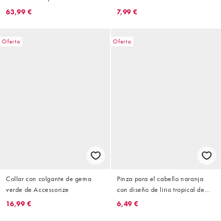
fresas de Accessorzie
63,99 €
7,99 €
Oferta
Oferta
Collar con colgante de gema
Pinza para el cabello naranja
verde de Accessorize
con diseño de lirio tropical de
Accessorize
16,99 €
6,49 €