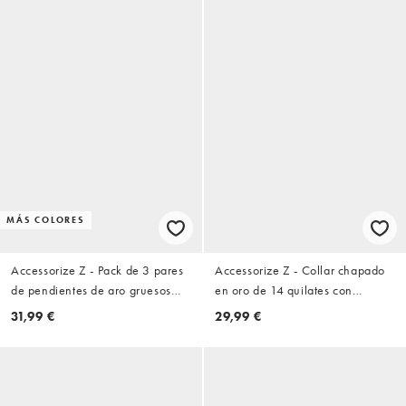
MÁS COLORES
Accessorize Z - Pack de 3 pares
Accessorize Z - Collar chapado
de pendientes de aro gruesos
en oro de 14 quilates con
chapados en oro de 14 quilates
colgante brillante
31,99 €
29,99 €