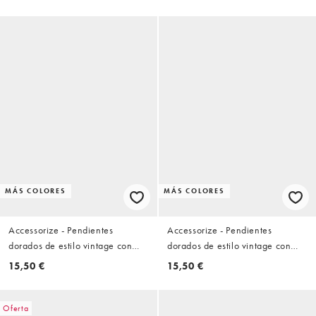
MÁS COLORES
MÁS COLORES
Accessorize - Pendientes
Accessorize - Pendientes
dorados de estilo vintage con
dorados de estilo vintage con
piedra marrón
piedra verdes
15,50 €
15,50 €
Oferta