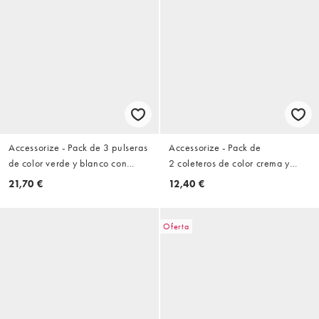
Accessorize - Pack de 3 pulseras
Accessorize - Pack de
de color verde y blanco con
2 coleteros de color crema y
fragmentos de resina
marrón chocolate con estampado
21,70 €
12,40 €
de lunares
Oferta