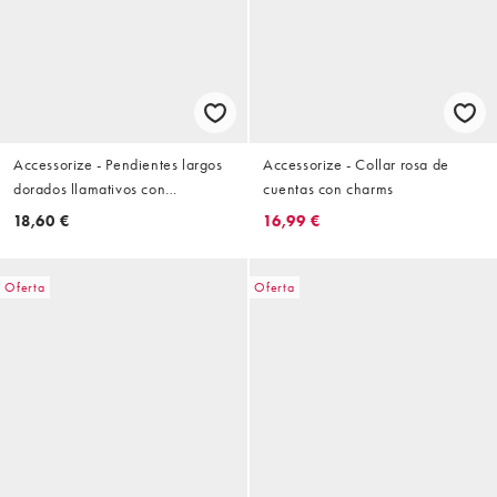
Accessorize - Pendientes largos
Accessorize - Collar rosa de
dorados llamativos con
cuentas con charms
tres piedras verdes
18,60 €
16,99 €
Oferta
Oferta