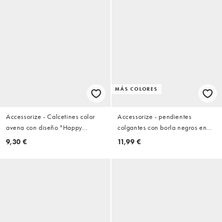
MÁS COLORES
Accessorize - Calcetines color
Accessorize - pendientes
avena con diseño "Happy
colgantes con borla negros en
Capybara"
plata
9,30 €
11,99 €