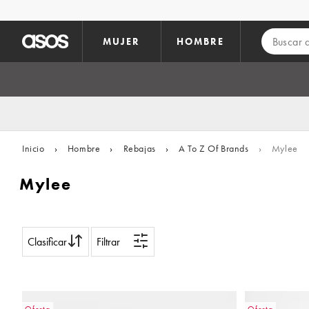
Saltar al contenido principal
MUJER
HOMBRE
Inicio
›
Hombre
›
Rebajas
›
A To Z Of Brands
›
Mylee
Mylee
Clasificar
Filtrar