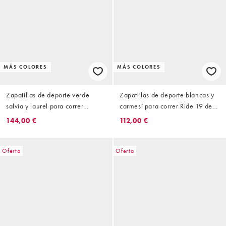
MÁS COLORES
MÁS COLORES
Zapatillas de deporte verde
Zapatillas de deporte blancas y
salvia y laurel para correr
carmesí para correr Ride 19 de
Endorphin Azura de Saucony
Saucony
144,00 €
112,00 €
Oferta
Oferta