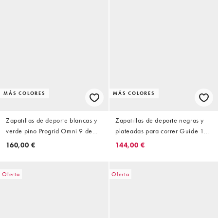
MÁS COLORES
MÁS COLORES
Zapatillas de deporte blancas y
Zapatillas de deporte negras y
verde pino Progrid Omni 9 de
plateadas para correr Guide 19
Saucony
de Saucony
160,00 €
144,00 €
Oferta
Oferta