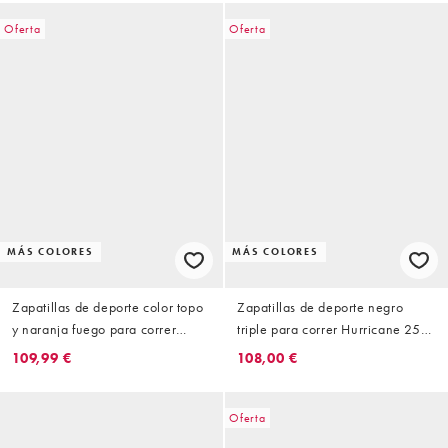
Oferta
Oferta
MÁS COLORES
MÁS COLORES
Zapatillas de deporte color topo
Zapatillas de deporte negro
y naranja fuego para correr
triple para correr Hurricane 25
Hurricane 25 de Saucony
de Saucony
109,99 €
108,00 €
Oferta