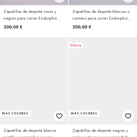
Zapatillas de deporte rosas y
Zapatillas de deporte blancas y
negras para correr Endorphin
carmesí para correr Endorphin
Speed 5 de Saucony
Speed 5 de Saucony
200,00 €
200,00 €
Oferta
MÁS COLORES
MÁS COLORES
Zapatillas de deporte blanco
Zapatillas de deporte negras y
marfil y naranja fuego para
cielo nocturno para correr Ride