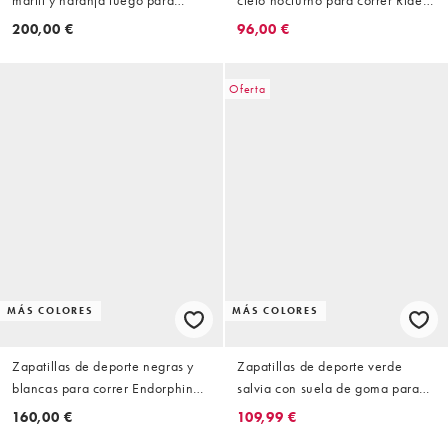
correr Endorphin Speed 5 de
19 de Saucony
200,00 €
96,00 €
Saucony
Oferta
MÁS COLORES
MÁS COLORES
Zapatillas de deporte negras y
Zapatillas de deporte verde
blancas para correr Endorphin
salvia con suela de goma para
Azura de Saucony
correr Guide 19 de Saucony
160,00 €
109,99 €