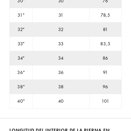
30"
30
76
31"
31
78,5
32"
32
81
33"
33
83,5
34"
34
86
36"
36
91
38"
38
96
40"
40
101
LONGITUD DEL INTERIOR DE LA PIERNA EN