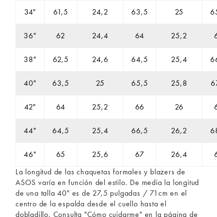
34"
61,5
24,2
63,5
25
6
36"
62
24,4
64
25,2
38"
62,5
24,6
64,5
25,4
6
40"
63,5
25
65,5
25,8
6
42"
64
25,2
66
26
44"
64,5
25,4
66,5
26,2
6
46"
65
25,6
67
26,4
La longitud de las chaquetas formales y blazers de
ASOS varía en función del estilo. De media la longitud
de una talla 40" es de 27,5 pulgadas / 71cm en el
centro de la espalda desde el cuello hasta el
dobladillo. Consulta "Cómo cuidarme" en la página de