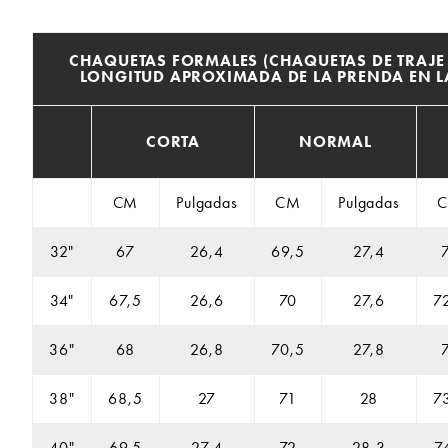
CHAQUETAS FORMALES (CHAQUETAS DE TRAJE 
LONGITUD APROXIMADA DE LA PRENDA EN L
CORTA
NORMAL
CM
Pulgadas
CM
Pulgadas
32"
67
26,4
69,5
27,4
34"
67,5
26,6
70
27,6
7
36"
68
26,8
70,5
27,8
38"
68,5
27
71
28
7
40"
69,5
27,4
72
28,3
7