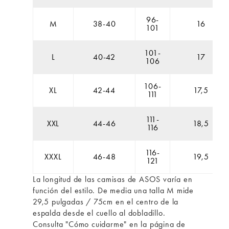
96-
M
38-40
16
101
101-
L
40-42
17
106
106-
XL
42-44
17,5
111
111-
XXL
44-46
18,5
116
116-
XXXL
46-48
19,5
121
La longitud de las camisas de ASOS varía en
función del estilo. De media una talla M mide
29,5 pulgadas / 75cm en el centro de la
espalda desde el cuello al dobladillo.
Consulta "Cómo cuidarme" en la página de