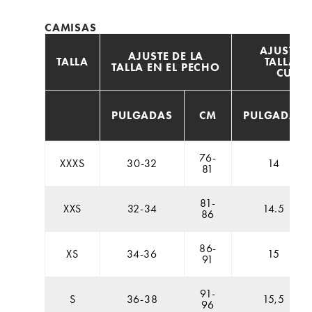
CAMISAS
AJUSTE D
AJUSTE DE LA
TALLA
TALLA E
TALLA EN EL PECHO
CUELL
PULGADAS
CM
PULGADAS
76-
XXXS
30-32
14
81
81-
XXS
32-34
14.5
86
86-
XS
34-36
15
91
91-
S
36-38
15,5
96