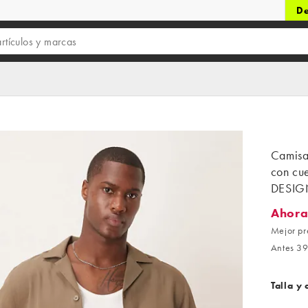
De
Camisa
con cu
DESIGN
Ahora
Ahora 3
Mejor pr
Antes 39
Talla y 