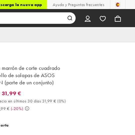
scarga la nueva app
Ayuda y Preguntas frecuentes
 marrón de corte cuadrado
ello de solapas de ASOS
 (parte de un conjunto)
 31,99 €
1,99 €. Mejor precio en últimos 30 días 31,99 € (0%). Antes 39,99
ecio en últimos 30 días 31,99 €
(
0%
)
,99 €
(
-20%
)
corte