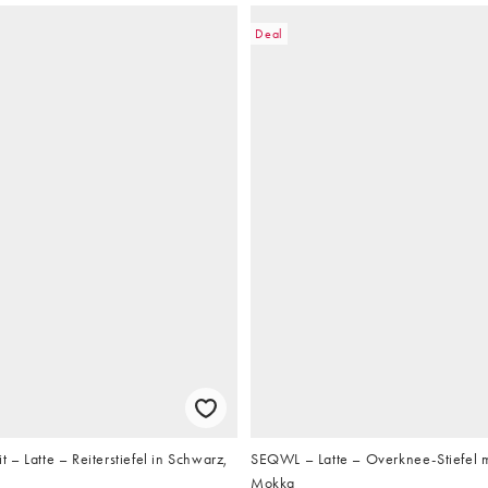
Deal
– Latte – Reiterstiefel in Schwarz,
SEQWL – Latte – Overknee-Stiefel m
Mokka