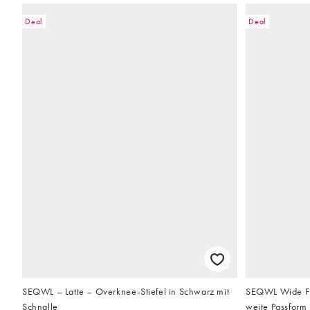
Deal
Deal
SEQWL – Latte – Overknee-Stiefel in Schwarz mit
SEQWL Wide Fit 
Schnalle
weite Passform