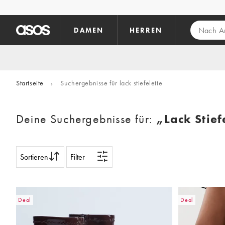
Zum Hauptinhalt überspringen
DAMEN
HERREN
Startseite
›
Suchergebnisse für lack stiefelette
Deine Suchergebnisse für:
„lack Stief
Sortieren
Filter
Deal
Deal