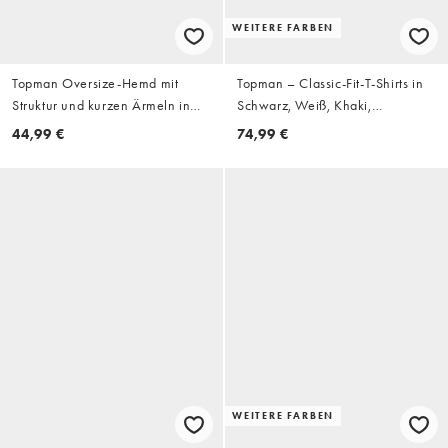
WEITERE FARBEN
Topman Oversize-Hemd mit
Topman – Classic-Fit-T-Shirts in
Struktur und kurzen Ärmeln in
Schwarz, Weiß, Khaki,
verwaschenem Flieder
Marineblau und Steinbeige, 5er-
44,99 €
74,99 €
Pack
WEITERE FARBEN