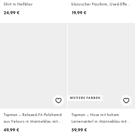
Shirt in Hellblau
klassischer Passform, Used-Effekt
und offenem Saum
24,99 €
19,99 €
WEITERE FARBEN
Topman – Relaxed-Fit-Polohemd
Topman – Hose mit hohem
aus Velours in Marineblau mit
Leinenanteil in Marineblau mit
kurzem Schnitt und Streifen
weitem Bein
49,99 €
59,99 €