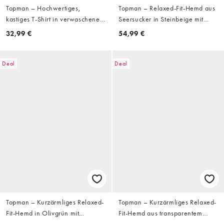
Topman – Hochwertiges,
Topman – Relaxed-Fit-Hemd aus
kastiges T-Shirt in verwaschenem
Seersucker in Steinbeige mit
Blau mit Tasche
verkürztem Schnitt
32,99 €
54,99 €
Deal
Deal
Topman – Kurzärmliges Relaxed-
Topman – Kurzärmliges Relaxed-
Fit-Hemd in Olivgrün mit
Fit-Hemd aus transparentem