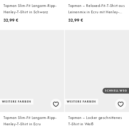
Topman Slim-Fit Langarm-Ripp-
Topman – Relaxed-Fit-T-Shirt aus
Henley-T-Shirt in Schwarz
Leinenmix in Ecru mit Henley-
Ausschnitt
32,99 €
32,99 €
SCHNELL WEG
WEITERE FARBEN
WEITERE FARBEN
Topman Slim-Fit Langarm-Ripp-
Topman – Locker geschnittenes
Henley-T-Shirt in Ecru
T-Shirt in Weiß