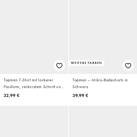
WEITERE FARBEN
Topman T-Shirt mit lockerer
Topman – Mikro-Badeshorts in
Passform, verkürztem Schnitt und
Schwarz
Lagenoptik, mit Waffelärmel in
32,99 €
39,99 €
verwaschenem Rot