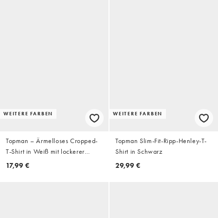
WEITERE FARBEN
WEITERE FARBEN
Topman – Ärmelloses Cropped-
Topman Slim-Fit-Ripp-Henley-T-
T-Shirt in Weiß mit lockerer
Shirt in Schwarz
Passform
17,99 €
29,99 €