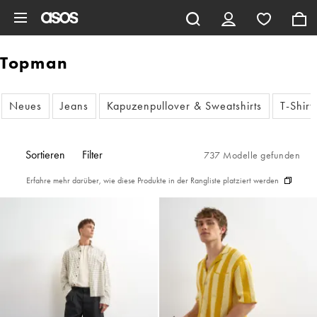
Zum Hauptinhalt überspringen
Topman
Neues
Jeans
Kapuzenpullover & Sweatshirts
T-Shirt
Sortieren
Filter
737 Modelle gefunden
Erfahre mehr darüber, wie diese Produkte in der Rangliste platziert werden