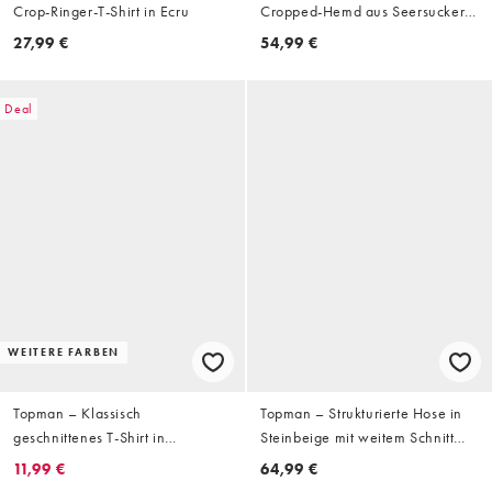
Crop-Ringer-T-Shirt in Ecru
Cropped-Hemd aus Seersucker
in Hellblau
27,99 €
54,99 €
Deal
WEITERE FARBEN
Topman – Klassisch
Topman – Strukturierte Hose in
geschnittenes T-Shirt in
Steinbeige mit weitem Schnitt
Marineblau
und Gürtel
11,99 €
64,99 €