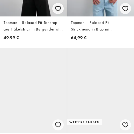
Topman – Relaxed-Fit-Tanktop
Topman – Relaxed-Fit-
aus Häkelstrick in Burgunderrot
Strickhemd in Blau mit
mit Streifen
durchgehender Bouclé-
49,99 €
64,99 €
Blumenapplikation
WEITERE FARBEN