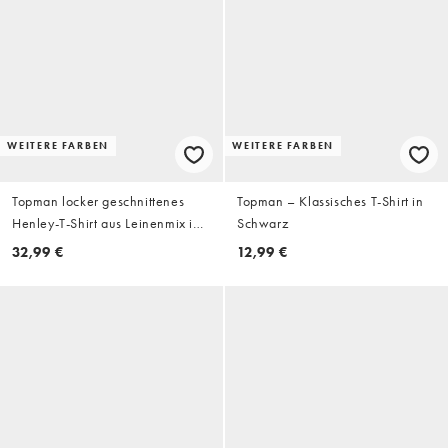
WEITERE FARBEN
WEITERE FARBEN
Topman locker geschnittenes
Topman – Klassisches T-Shirt in
Henley-T-Shirt aus Leinenmix in
Schwarz
Petrolblau
32,99 €
12,99 €