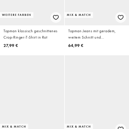
WEITERE FARBEN
MIX & MATCH
Topman klassisch geschnittenes
Topman Jeans mit geradem,
Crop-Ringer-T-Shirt in Rot
weitem Schnitt und
Seitentaschen in Cremeweiß
27,99 €
64,99 €
MIX & MATCH
MIX & MATCH