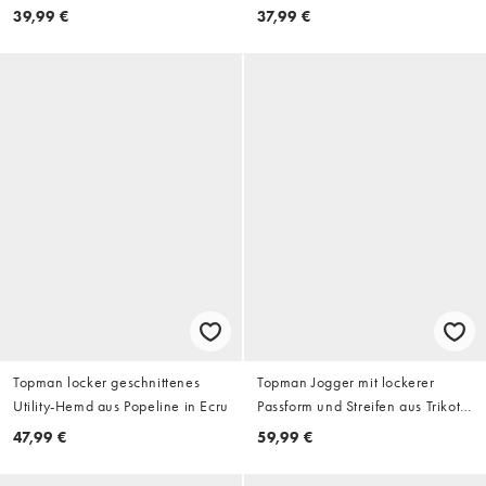
Marineblau, Ecru und Rosa, 3er-
39,99 €
37,99 €
Pack
Topman locker geschnittenes
Topman Jogger mit lockerer
Utility-Hemd aus Popeline in Ecru
Passform und Streifen aus Trikot
in Marineblau
47,99 €
59,99 €