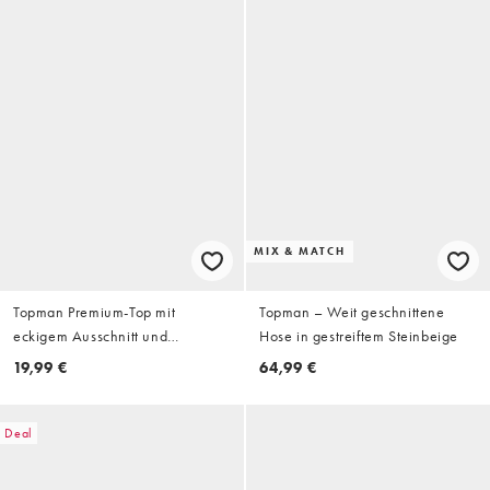
MIX & MATCH
Topman Premium-Top mit
Topman – Weit geschnittene
eckigem Ausschnitt und
Hose in gestreiftem Steinbeige
Rippstruktur in Schwarz
19,99 €
64,99 €
Deal