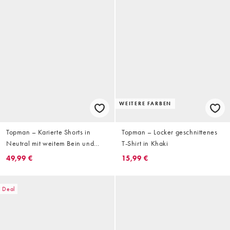
WEITERE FARBEN
Topman – Karierte Shorts in
Topman – Locker geschnittenes
Neutral mit weitem Bein und
T-Shirt in Khaki
Gürtel
49,99 €
15,99 €
Deal