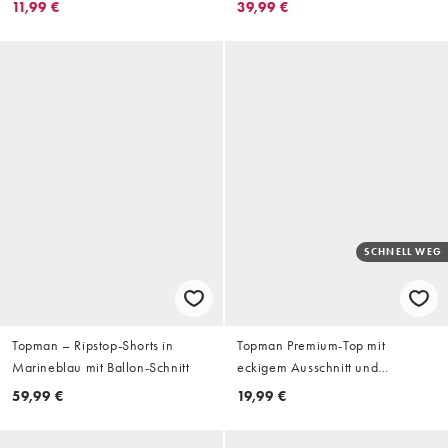
Fischgrätmuster und Cropped-
Ripstop in Weiß mit Cropped-
11,99 €
39,99 €
Schnitt
Schnitt
SCHNELL WEG
Topman – Ripstop-Shorts in
Topman Premium-Top mit
Marineblau mit Ballon-Schnitt
eckigem Ausschnitt und
Rippstruktur in Weiß
59,99 €
19,99 €