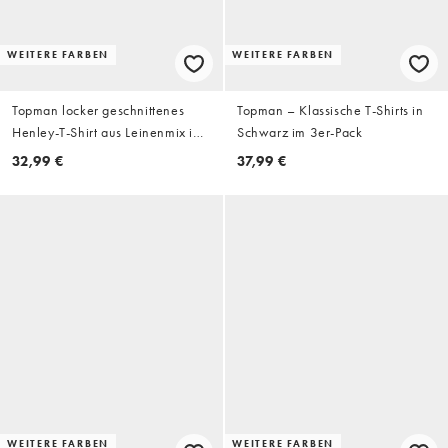
WEITERE FARBEN
WEITERE FARBEN
Topman locker geschnittenes
Topman – Klassische T-Shirts in
Henley-T-Shirt aus Leinenmix in
Schwarz im 3er-Pack
Marineblau
32,99 €
37,99 €
WEITERE FARBEN
WEITERE FARBEN