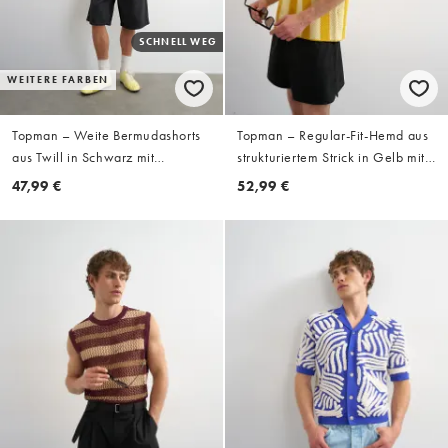
SCHNELL WEG
WEITERE FARBEN
Topman – Weite Bermudashorts
Topman – Regular-Fit-Hemd aus
aus Twill in Schwarz mit
strukturiertem Strick in Gelb mit
Faltendetails
Streifen
47,99 €
52,99 €