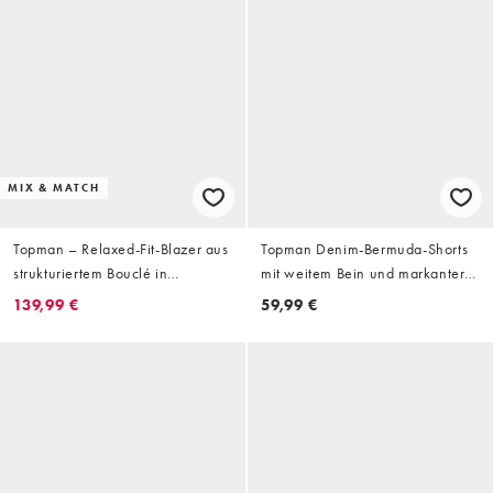
MIX & MATCH
Topman – Relaxed-Fit-Blazer aus
Topman Denim-Bermuda-Shorts
strukturiertem Bouclé in
mit weitem Bein und markanter
Cremeweiß
Falte in Raw-Waschung
139,99 €
59,99 €