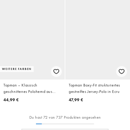
WEITERE FARBEN
Topman – Klassisch
Topman Boxy-Fit strukturiertes
geschnittenes Polohemd aus
gestreiftes Jersey-Polo in Ecru
Häkelstoff in Ecru mit Streifen
44,99 €
47,99 €
Du hast 72 von 737 Produkten angesehen