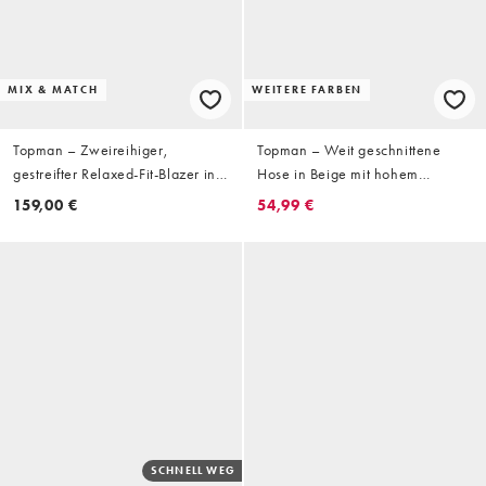
MIX & MATCH
WEITERE FARBEN
Topman – Zweireihiger,
Topman – Weit geschnittene
gestreifter Relaxed-Fit-Blazer in
Hose in Beige mit hohem
Steinbeige
Leinenanteil
159,00 €
54,99 €
SCHNELL WEG