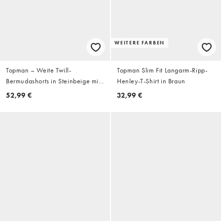
WEITERE FARBEN
Topman – Weite Twill-
Topman Slim Fit Langarm-Ripp-
Bermudashorts in Steinbeige mit
Henley-T-Shirt in Braun
auffälligen Faltendetails
52,99 €
32,99 €