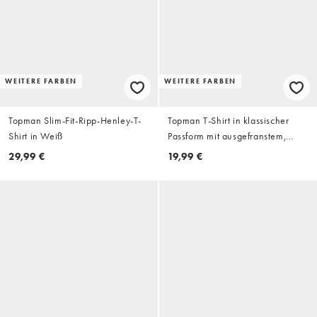
WEITERE FARBEN
WEITERE FARBEN
Topman Slim-Fit-Ripp-Henley-T-
Topman T-Shirt in klassischer
Shirt in Weiß
Passform mit ausgefranstem,
offenem Saum in Anthrazit
29,99 €
19,99 €