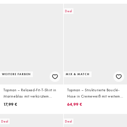
Deal
WEITERE FARBEN
MIX & MATCH
Topman – Relaxed-Fit-T-Shirt in
Topman – Strukturierte Bouclé-
Marineblau mit verkürztem
Hose in Cremeweiß mit weitem
Schnitt
Bein
17,99 €
64,99 €
Deal
Deal