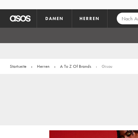
Zum Hauptinhalt überspringen
DAMEN
HERREN
Startseite
›
Herren
›
A To Z Of Brands
›
Gisou