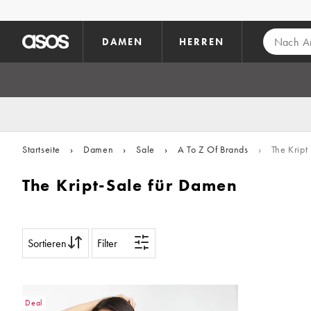
Zum Hauptinhalt überspringen
DAMEN
HERREN
Startseite
›
Damen
›
Sale
›
A To Z Of Brands
›
The Kript
The Kript-Sale für Damen
Sortieren
Filter
Deal