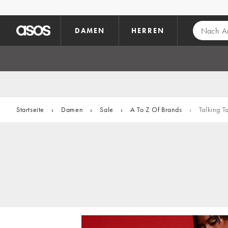
Zum Hauptinhalt überspringen
DAMEN
HERREN
Startseite
›
Damen
›
Sale
›
A To Z Of Brands
›
Talking T