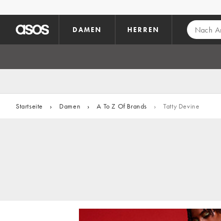
Zum Hauptinhalt überspringen
DAMEN
HERREN
Startseite
›
Damen
›
A To Z Of Brands
›
Tatty Devine