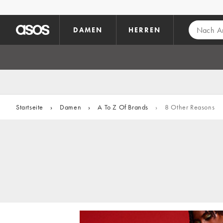
Zum Hauptinhalt überspringen
DAMEN
HERREN
Startseite
›
Damen
›
A To Z Of Brands
›
8 Other Reasons