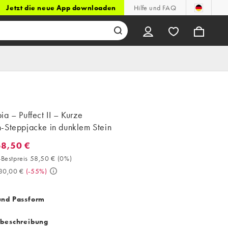
Jetzt die neue App downloaden
Hilfe und FAQ
a – Puffect II – Kurze
-Steppjacke in dunklem Stein
58,50 €
8,50 €. 30-Tage-Bestpreis 58,50 € (0%). Vorher 130,00 €. (-55%)
Bestpreis 58,50 €
(
0%
)
30,00 €
(
-55%
)
und Passform
tbeschreibung