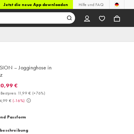
Jetzt die neue App downloaden
Hilfe und FAQ
ION – Jogginghose in
z
20,99 €
0,99 €. 30-Tage-Bestpreis 11,99 € (+76%). Vorher 24,99 €. (-16%)
Bestpreis 11,99 €
(
+76%
)
4,99 €
(
-16%
)
und Passform
tbeschreibung