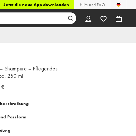
Jetzt die neue App downloaden
Hilfe und FAQ
– Shampure – Pflegendes
o, 250 ml
 €
€
tbeschreibung
und Passform
dung