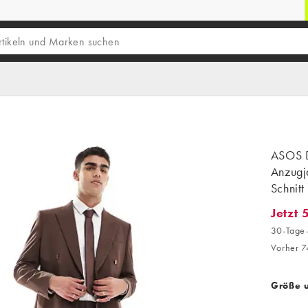
ASOS D
Anzugj
Schnitt
Jetzt 
Jetzt 5
30-Tage-
Vorher 7
Größe 