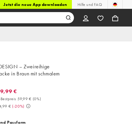
Jetzt die neue App downloaden
Hilfe und FAQ
ESIGN – Zweireihige
acke in Braun mit schmalem
59,99 €
9,99 €. 30-Tage-Bestpreis 59,99 € (0%). Vorher 74,99 €. (-20%)
Bestpreis 59,99 €
(
0%
)
4,99 €
(
-20%
)
und Passform