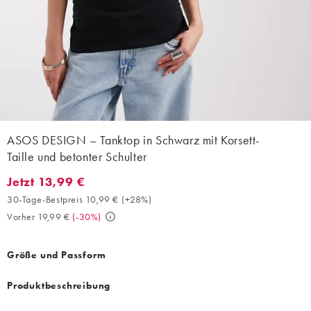
ASOS DESIGN – Tanktop in Schwarz mit Korsett-
Taille und betonter Schulter
Jetzt 13,99 €
Jetzt 13,99 €. 30-Tage-Bestpreis 10,99 € (+28%). Vorher 19,99 €
30-Tage-Bestpreis 10,99 €
(
+28%
)
Vorher 19,99 €
(
-30%
)
Größe und Passform
Produktbeschreibung