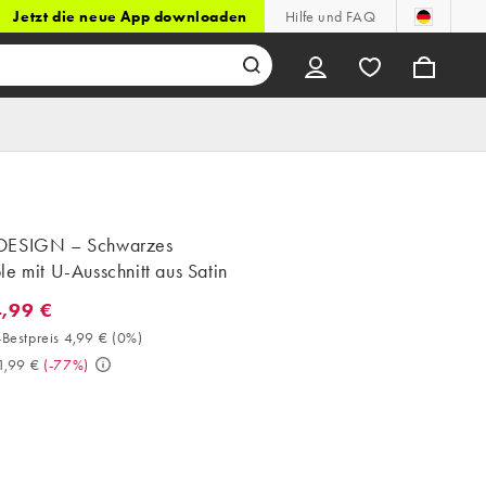
Jetzt die neue App downloaden
Hilfe und FAQ
DESIGN – Schwarzes
e mit U-Ausschnitt aus Satin
4,99 €
,99 €. 30-Tage-Bestpreis 4,99 € (0%). Vorher 21,99 €. (-77%)
Bestpreis 4,99 €
(
0%
)
1,99 €
(
-77%
)