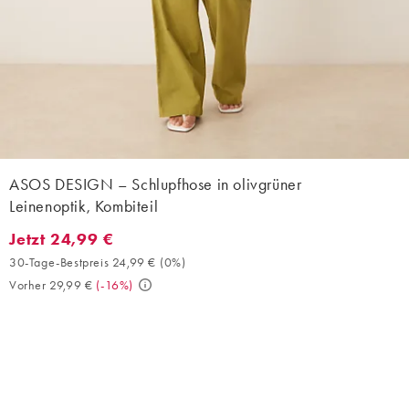
ASOS DESIGN – Schlupfhose in olivgrüner
Leinenoptik, Kombiteil
Jetzt 24,99 €
Jetzt 24,99 €. 30-Tage-Bestpreis 24,99 € (0%). Vorher 29,99 €. 
30-Tage-Bestpreis 24,99 €
(
0%
)
Vorher 29,99 €
(
-16%
)