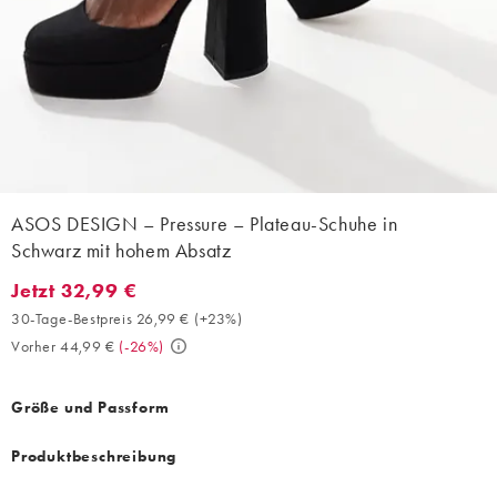
ASOS DESIGN – Pressure – Plateau-Schuhe in
Schwarz mit hohem Absatz
Jetzt 32,99 €
Jetzt 32,99 €. 30-Tage-Bestpreis 26,99 € (+23%). Vorher 44,99 
30-Tage-Bestpreis 26,99 €
(
+23%
)
Vorher 44,99 €
(
-26%
)
Größe und Passform
Produktbeschreibung