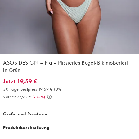
ASOS DESIGN – Pia – Plissiertes Bügel-Bikinioberteil
in Grün
Jetzt 19,59 €
Jetzt 19,59 €. 30-Tage-Bestpreis 19,59 € (0%). Vorher 27,99 €. 
30-Tage-Bestpreis 19,59 €
(
0%
)
Vorher 27,99 €
(
-30%
)
Größe und Passform
Produktbeschreibung