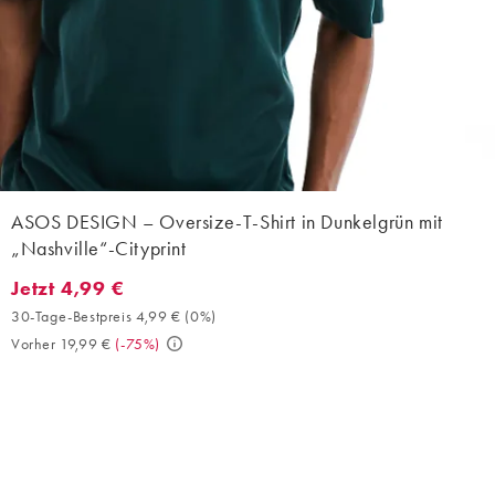
ASOS DESIGN – Oversize-T-Shirt in Dunkelgrün mit
„Nashville“-Cityprint
Jetzt 4,99 €
Jetzt 4,99 €. 30-Tage-Bestpreis 4,99 € (0%). Vorher 19,99 €. (-7
30-Tage-Bestpreis 4,99 €
(
0%
)
Vorher 19,99 €
(
-75%
)