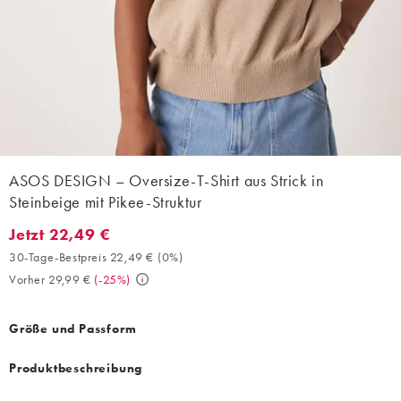
ASOS DESIGN – Oversize-T-Shirt aus Strick in
Steinbeige mit Pikee-Struktur
Jetzt 22,49 €
Jetzt 22,49 €. 30-Tage-Bestpreis 22,49 € (0%). Vorher 29,99 €. 
30-Tage-Bestpreis 22,49 €
(
0%
)
Vorher 29,99 €
(
-25%
)
Größe und Passform
Produktbeschreibung