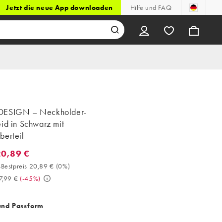
Jetzt die neue App downloaden
Hilfe und FAQ
DESIGN – Neckholder-
id in Schwarz mit
berteil
20,89 €
0,89 €. 30-Tage-Bestpreis 20,89 € (0%). Vorher 37,99 €. (-45%)
Bestpreis 20,89 €
(
0%
)
7,99 €
(
-45%
)
und Passform