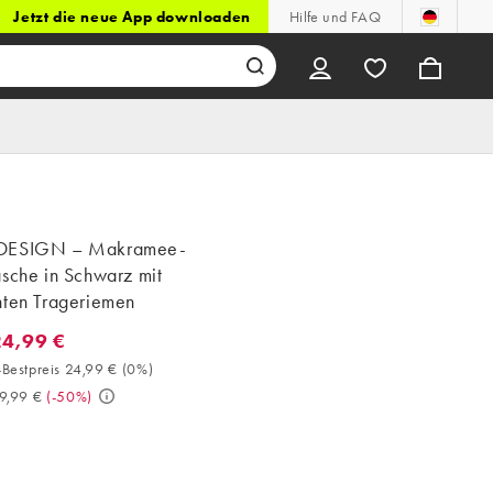
Jetzt die neue App downloaden
Hilfe und FAQ
DESIGN – Makramee-
asche in Schwarz mit
hten Trageriemen
24,99 €
4,99 €. 30-Tage-Bestpreis 24,99 € (0%). Vorher 49,99 €. (-50%)
Bestpreis 24,99 €
(
0%
)
9,99 €
(
-50%
)