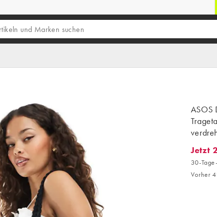
ASOS 
Traget
verdre
Jetzt 
Jetzt 2
30-Tage-
Vorher 4