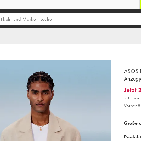
ASOS D
Anzugj
Jetzt 
Jetzt 2
30-Tage-
Vorher 8
Größe 
Produk