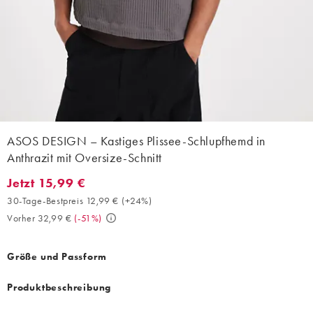
ASOS DESIGN – Kastiges Plissee-Schlupfhemd in
Anthrazit mit Oversize-Schnitt
Jetzt 15,99 €
Jetzt 15,99 €. 30-Tage-Bestpreis 12,99 € (+24%). Vorher 32,99 €
30-Tage-Bestpreis 12,99 €
(
+24%
)
Vorher 32,99 €
(
-51%
)
Größe und Passform
Produktbeschreibung