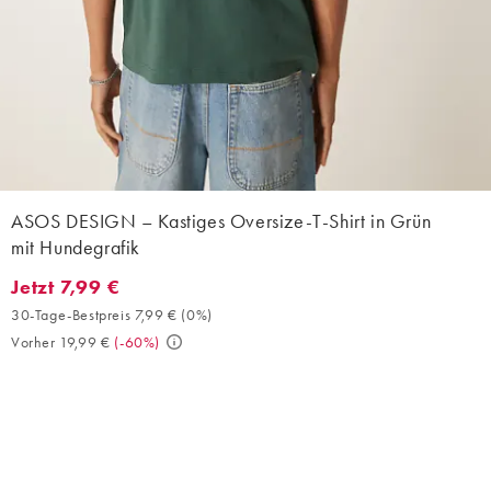
ASOS DESIGN – Kastiges Oversize-T-Shirt in Grün
mit Hundegrafik
Jetzt 7,99 €
Jetzt 7,99 €. 30-Tage-Bestpreis 7,99 € (0%). Vorher 19,99 €. (-6
30-Tage-Bestpreis 7,99 €
(
0%
)
Vorher 19,99 €
(
-60%
)