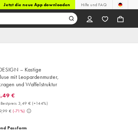
Jetzt die neue App downloaden
Hilfe und FAQ
ESIGN – Kastige
use mit Leopardenmuster,
ragen und Waffelstruktur
8,49 €
,49 €. 30-Tage-Bestpreis 3,49 € (+144%). Vorher 29,99 €. (-71%)
Bestpreis 3,49 €
(
+144%
)
9,99 €
(
-71%
)
und Passform