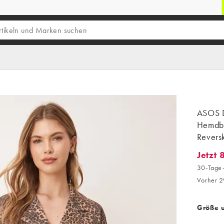
ASOS D
Hemdbl
Reversk
Jetzt 
Jetzt 8
30-Tage-
Vorher 2
Größe 