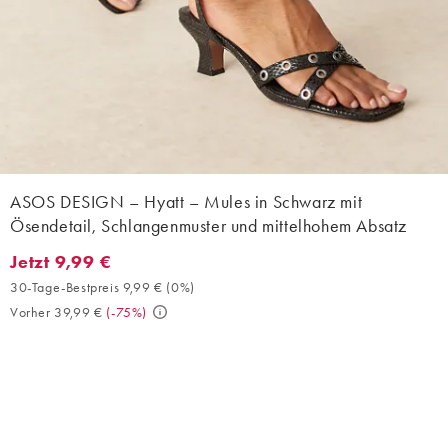
ASOS DESIGN – Hyatt – Mules in Schwarz mit
Ösendetail, Schlangenmuster und mittelhohem Absatz
Jetzt 9,99 €
Jetzt 9,99 €. 30-Tage-Bestpreis 9,99 € (0%). Vorher 39,99 €. (-7
30-Tage-Bestpreis 9,99 €
(
0%
)
Vorher 39,99 €
(
-75%
)