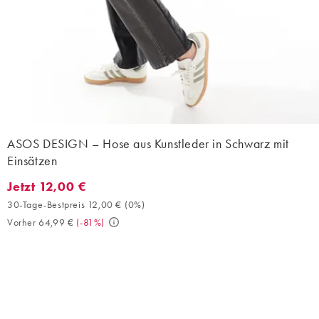
ASOS DESIGN – Hose aus Kunstleder in Schwarz mit
Einsätzen
Jetzt 12,00 €
Jetzt 12,00 €. 30-Tage-Bestpreis 12,00 € (0%). Vorher 64,99 €. 
30-Tage-Bestpreis 12,00 €
(
0%
)
Vorher 64,99 €
(
-81%
)