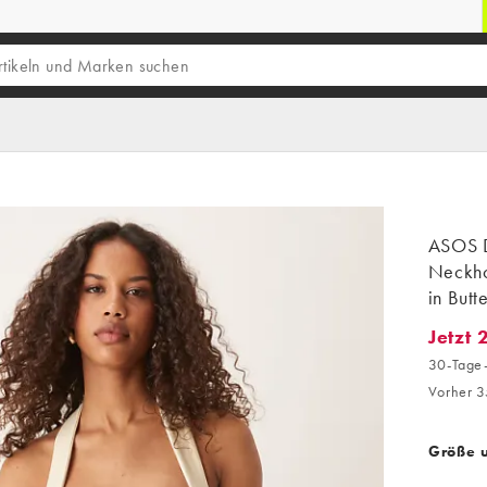
ASOS 
Neckho
in Butt
Jetzt 
Jetzt 2
30-Tage-
Vorher 3
Größe 