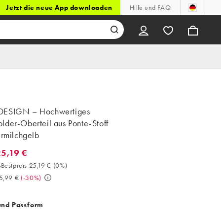
Jetzt die neue App downloaden
Hilfe und FAQ
DESIGN – Hochwertiges
lder-Oberteil aus Ponte-Stoff
ermilchgelb
25,19 €
5,19 €. 30-Tage-Bestpreis 25,19 € (0%). Vorher 35,99 €. (-30%)
Bestpreis 25,19 €
(
0%
)
5,99 €
(
-30%
)
und Passform