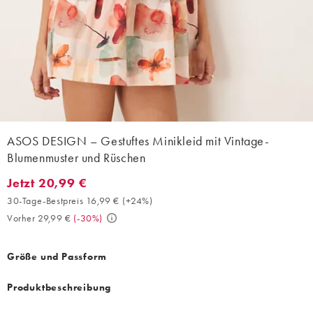
ASOS DESIGN – Gestuftes Minikleid mit Vintage-
Blumenmuster und Rüschen
Jetzt 20,99 €
Jetzt 20,99 €. 30-Tage-Bestpreis 16,99 € (+24%). Vorher 29,99 €
30-Tage-Bestpreis 16,99 €
(
+24%
)
Vorher 29,99 €
(
-30%
)
Größe und Passform
Produktbeschreibung