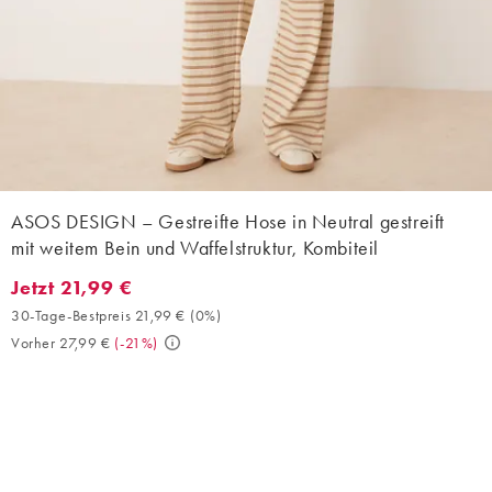
ASOS DESIGN – Gestreifte Hose in Neutral gestreift
mit weitem Bein und Waffelstruktur, Kombiteil
Jetzt 21,99 €
Jetzt 21,99 €. 30-Tage-Bestpreis 21,99 € (0%). Vorher 27,99 €. (
30-Tage-Bestpreis 21,99 €
(
0%
)
Vorher 27,99 €
(
-21%
)