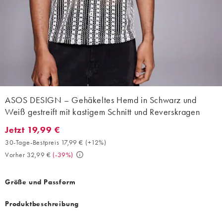
ASOS DESIGN – Gehäkeltes Hemd in Schwarz und
Weiß gestreift mit kastigem Schnitt und Reverskragen
Jetzt 19,99 €
Jetzt 19,99 €. 30-Tage-Bestpreis 17,99 € (+12%). Vorher 32,99 €
30-Tage-Bestpreis 17,99 €
(
+12%
)
Vorher 32,99 €
(
-39%
)
Größe und Passform
Produktbeschreibung