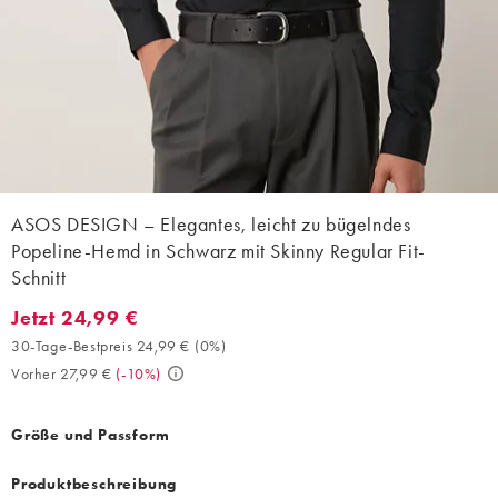
ASOS DESIGN – Elegantes, leicht zu bügelndes
Popeline-Hemd in Schwarz mit Skinny Regular Fit-
Schnitt
Jetzt 24,99 €
Jetzt 24,99 €. 30-Tage-Bestpreis 24,99 € (0%). Vorher 27,99 €. 
30-Tage-Bestpreis 24,99 €
(
0%
)
Vorher 27,99 €
(
-10%
)
Größe und Passform
Produktbeschreibung