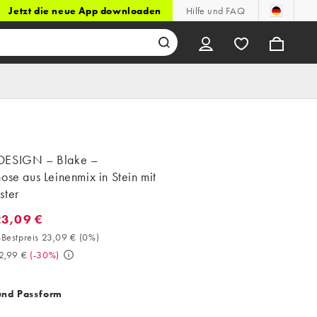
Jetzt die neue App downloaden
Hilfe und FAQ
DESIGN – Blake –
ose aus Leinenmix in Stein mit
ster
23,09 €
3,09 €. 30-Tage-Bestpreis 23,09 € (0%). Vorher 32,99 €. (-30%)
Bestpreis 23,09 €
(
0%
)
2,99 €
(
-30%
)
und Passform