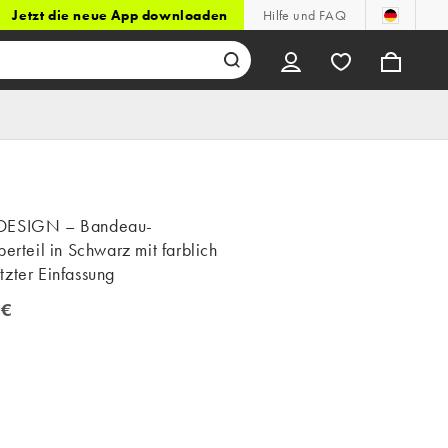
Jetzt die neue App downloaden
Hilfe und FAQ
DESIGN – Bandeau-
berteil in Schwarz mit farblich
zter Einfassung
 €