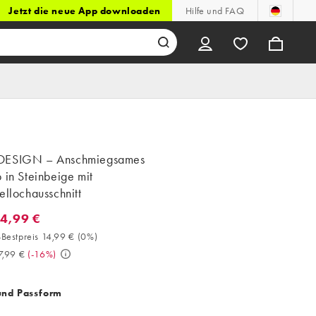
Jetzt die neue App downloaden
Hilfe und FAQ
DESIGN – Anschmiegsames
 in Steinbeige mit
ellochausschnitt
14,99 €
4,99 €. 30-Tage-Bestpreis 14,99 € (0%). Vorher 17,99 €. (-16%)
Bestpreis 14,99 €
(
0%
)
7,99 €
(
-16%
)
und Passform