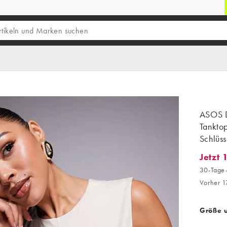
ASOS 
Tanktop
Schlüss
Jetzt 
Jetzt 1
30-Tage-
Vorher 1
Größe 