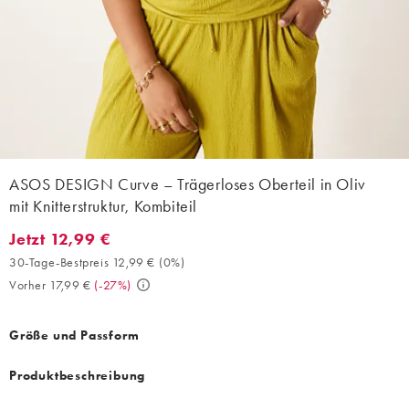
ASOS DESIGN Curve – Trägerloses Oberteil in Oliv
mit Knitterstruktur, Kombiteil
Jetzt 12,99 €
Jetzt 12,99 €. 30-Tage-Bestpreis 12,99 € (0%). Vorher 17,99 €. (
30-Tage-Bestpreis 12,99 €
(
0%
)
Vorher 17,99 €
(
-27%
)
Größe und Passform
Produktbeschreibung