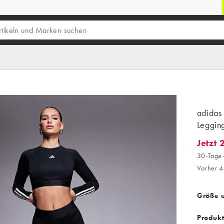
adidas
Leggin
Jetzt 
Jetzt 2
30-Tage-
Vorher 4
Größe 
Produk