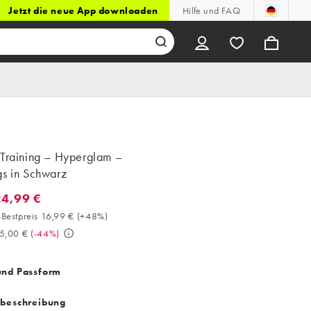
Jetzt die neue App downloaden
Hilfe und FAQ
 Training – Hyperglam –
gs in Schwarz
24,99 €
4,99 €. 30-Tage-Bestpreis 16,99 € (+48%). Vorher 45,00 €. (-44%)
Bestpreis 16,99 €
(
+48%
)
5,00 €
(
-44%
)
und Passform
tbeschreibung