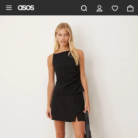
Hoppa till det huvudsakliga innehållet